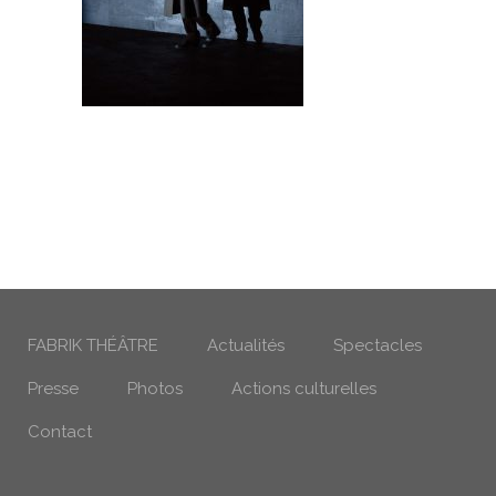
FABRIK THÉÂTRE
Actualités
Spectacles
Presse
Photos
Actions culturelles
Contact