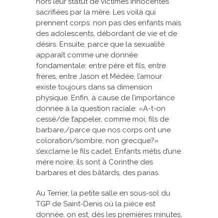
hors leur statut de victimes innocentes
sacrifiées par la mère. Les voilà qui
prennent corps: non pas des enfants mais
des adolescents, débordant de vie et de
désirs. Ensuite, parce que la sexualité
apparaît comme une donnée
fondamentale: entre père et fils, entre
frères, entre Jason et Médée, l’amour
existe toujours dans sa dimension
physique. Enfin, à cause de l’importance
donnée à la question raciale: «A-t-on
cessé/de t’appeler, comme moi, fils de
barbare,/parce que nos corps ont une
coloration/sombre, non grecque?»
s’exclame le fils cadet. Enfants métis d’une
mère noire, ils sont à Corinthe des
barbares et des bâtards, des parias.
Au Terrier, la petite salle en sous-sol du
TGP de Saint-Denis où la pièce est
donnée, on est, dès les premières minutes,