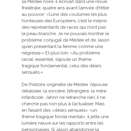
sa Médée noire, il écrivait dans une revue
théâtrale, quatre ans avant l’arrivée d’Hitler
au pouvoir: «L’une des coutumes les plus
honteuses des Européens, c’est le mépris
des représentants de races qui n’ont pas
la peau blanche. Je ne pouvais montrer le
problème conjugal de Médée et de Jason
qu’en présentant la femme comme une
négresse.» Et plus loin: «Au problème
racial, essentiel, s’ajoute un thème
tragique fondamental, celui des désirs
sensuels.»
De l’histoire originelle de Médée ­ l’épouse
délaissée, la sorcière, l’étrangère, la mère
infanticide ­ Jahnn ne retranche rien; il ne
cherche pas non plus à l’actualiser. Mais
en faisant des «désirs sensuels» «un
thème tragique fonda mental», il jette une
lumière neuve sur les rapports entre les
personnages. Si Jason abandonne la