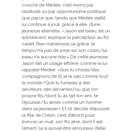
couche de Médée, c’est moins par
lassitude ou par opportunisme politique
que parce que, tandis que Médée vieillit,
lui continue à jouir, grâce à elle, d’une
jeunesse éternelle. «Jason est beau, tel un
adolescent, explique le percepteur au fils
cadet. Rien n’amenuise sa grâce, le
temps/n’a pas de prise sur son corps,/sa
peau n’a aucune ride.» De cette jeunesse,
Jason fait un usage effréné, comme le lui
rappelle Médée: «Que tu choisis/des
compagnons de lit, je le sais comme tout
le monde./Que tu t’unisses à des
serviteurs, des servantes/ou que ton
propre fils,/dont tu as fait ton ami, te
réjouisse:/tu aimes comme un homme
dans sa jeunesse.» Et s’il décide d’épouser
la fille de Créon, c’est d’abord pour
évincer un rival: son fils aîné, dont il est
l’amant, lui a avoué être amoureux d’elle.