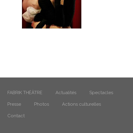
FABRIK THÉÂTRE
Actualités
Spectacles
Presse
Photos
Actions culturelles
Contact