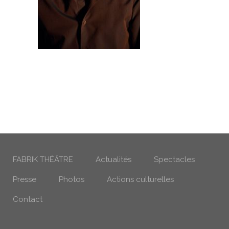
FABRIK THÉÂTRE
Actualités
Spectacles
Presse
Photos
Actions culturelles
Contact