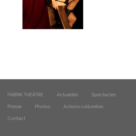
FABRIK THÉÂTRE
Actualités
Spectacles
Presse
Photos
Actions culturelles
Contact