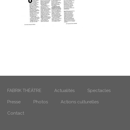
FABRIK THÉÂTRE
Actualités
Spectacles
Presse
Photos
Actions culturelles
Contact