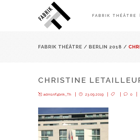
FABRIK THÉÂTRE
FABRIK THÉÂTRE
/
BERLIN 2018
/
CHR
CHRISTINE LETAILLEU
adm1nF4brik_Th
23.09.2019
0