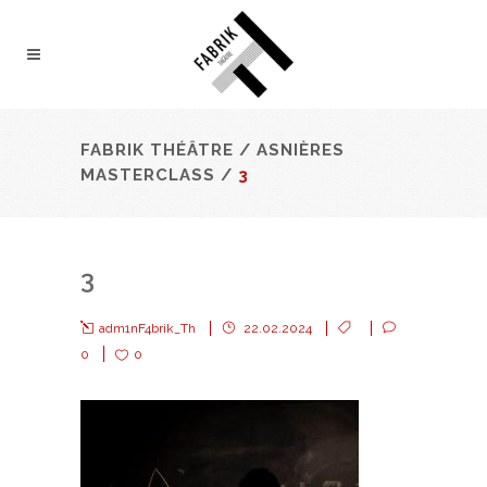
FABRIK THÉÂTRE
/
ASNIÈRES
MASTERCLASS
/
3
3
adm1nF4brik_Th
22.02.2024
0
0